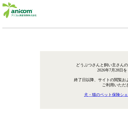
どうぶつさんと飼い主さんの
2026年7月28
終了日以降、サイトの閲覧お
ご利用いただ
犬・猫のペット保険シェ