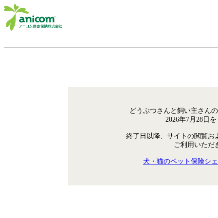
どうぶつさんと飼い主さんの
2026年7月28
終了日以降、サイトの閲覧お
ご利用いただ
犬・猫のペット保険シェ