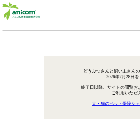
どうぶつさんと飼い主さんの
2026年7月28
終了日以降、サイトの閲覧お
ご利用いただ
犬・猫のペット保険シェ