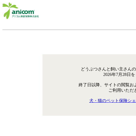
どうぶつさんと飼い主さんの
2026年7月28
終了日以降、サイトの閲覧お
ご利用いただ
犬・猫のペット保険シェ