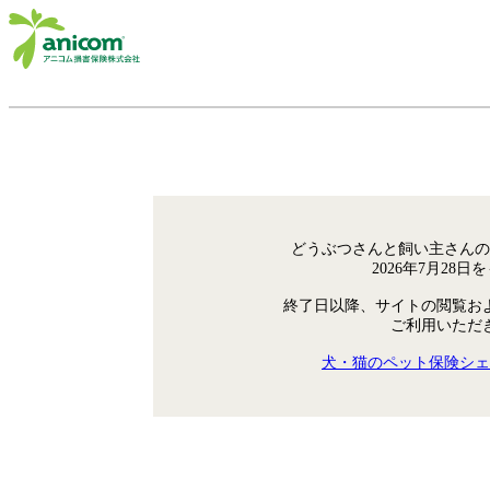
どうぶつさんと飼い主さんの
2026年7月28
終了日以降、サイトの閲覧お
ご利用いただ
犬・猫のペット保険シェ