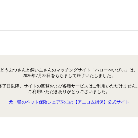
どうぶつさんと飼い主さんのマッチングサイト「ハローべいびぃ」は、
2026年7月28日をもちまして終了いたしました。
終了日以降、サイトの閲覧および各種サービスはご利用いただけません
ご利用いただきありがとうございました。
犬・猫のペット保険シェアNo.1の【アニコム損保】公式サイト