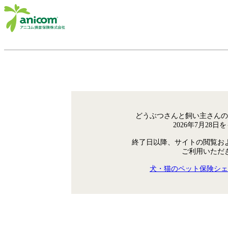
どうぶつさんと飼い主さんの
2026年7月28
終了日以降、サイトの閲覧お
ご利用いただ
犬・猫のペット保険シェ