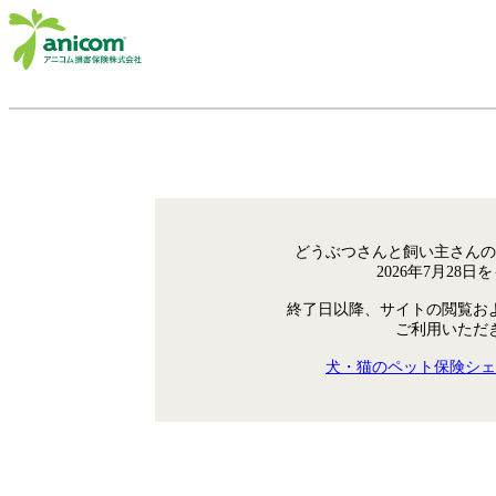
どうぶつさんと飼い主さんの
2026年7月28
終了日以降、サイトの閲覧お
ご利用いただ
犬・猫のペット保険シェ