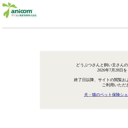
どうぶつさんと飼い主さんの
2026年7月28
終了日以降、サイトの閲覧お
ご利用いただ
犬・猫のペット保険シェ