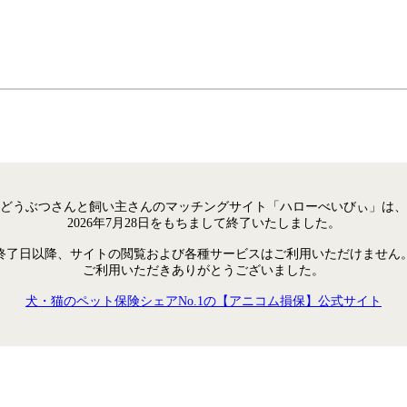
どうぶつさんと飼い主さんのマッチングサイト「ハローべいびぃ」は、
2026年7月28日をもちまして終了いたしました。
終了日以降、サイトの閲覧および各種サービスはご利用いただけません
ご利用いただきありがとうございました。
犬・猫のペット保険シェアNo.1の【アニコム損保】公式サイト