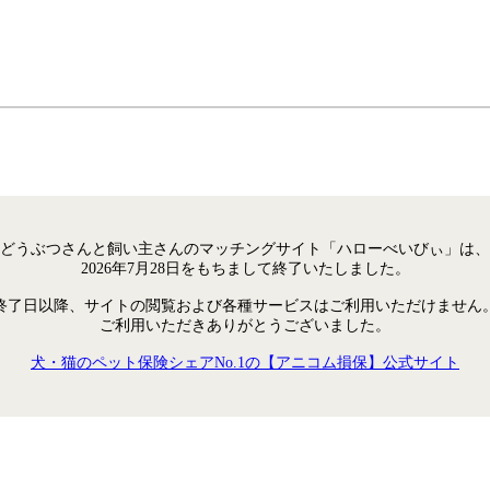
どうぶつさんと飼い主さんのマッチングサイト「ハローべいびぃ」は、
2026年7月28日をもちまして終了いたしました。
終了日以降、サイトの閲覧および各種サービスはご利用いただけません
ご利用いただきありがとうございました。
犬・猫のペット保険シェアNo.1の【アニコム損保】公式サイト