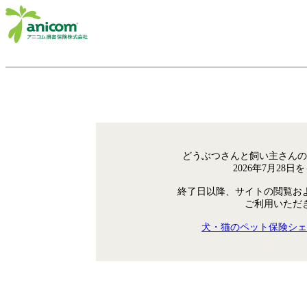
どうぶつさんと飼い主さんの
2026年7月28
終了日以降、サイトの閲覧お
ご利用いただ
犬・猫のペット保険シェ