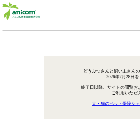
どうぶつさんと飼い主さんの
2026年7月28
終了日以降、サイトの閲覧お
ご利用いただ
犬・猫のペット保険シェ