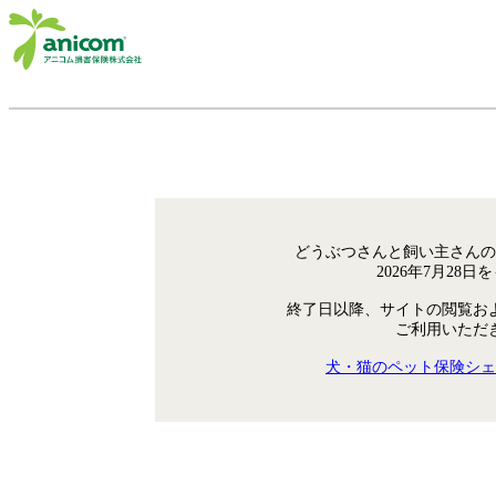
どうぶつさんと飼い主さんの
2026年7月28
終了日以降、サイトの閲覧お
ご利用いただ
犬・猫のペット保険シェ