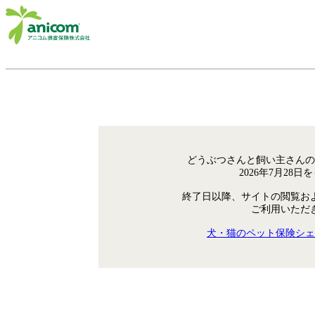
どうぶつさんと飼い主さんの
2026年7月28
終了日以降、サイトの閲覧お
ご利用いただ
犬・猫のペット保険シェ