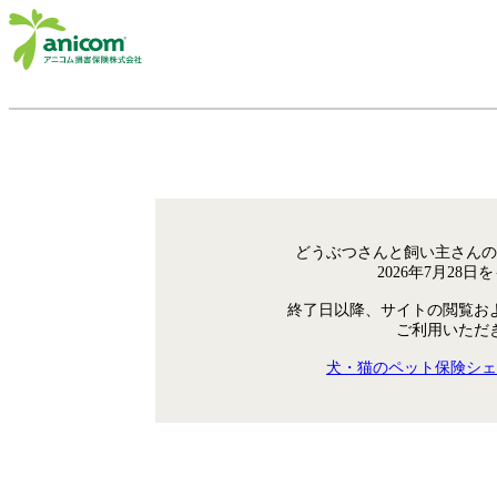
どうぶつさんと飼い主さんの
2026年7月28
終了日以降、サイトの閲覧お
ご利用いただ
犬・猫のペット保険シェ