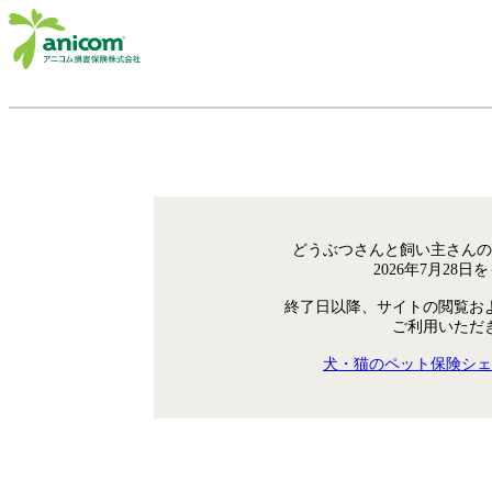
どうぶつさんと飼い主さんの
2026年7月28
終了日以降、サイトの閲覧お
ご利用いただ
犬・猫のペット保険シェ