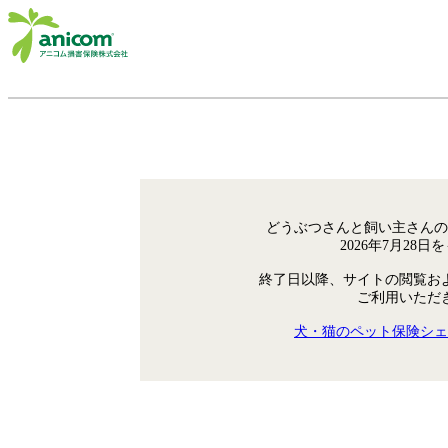
どうぶつさんと飼い主さんの
2026年7月28
終了日以降、サイトの閲覧お
ご利用いただ
犬・猫のペット保険シェ