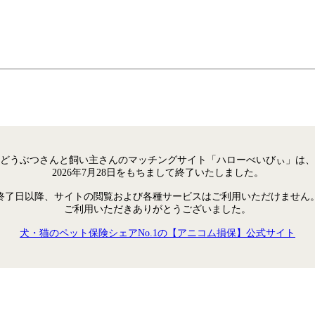
どうぶつさんと飼い主さんのマッチングサイト「ハローべいびぃ」は、
2026年7月28日をもちまして終了いたしました。
終了日以降、サイトの閲覧および各種サービスはご利用いただけません
ご利用いただきありがとうございました。
犬・猫のペット保険シェアNo.1の【アニコム損保】公式サイト