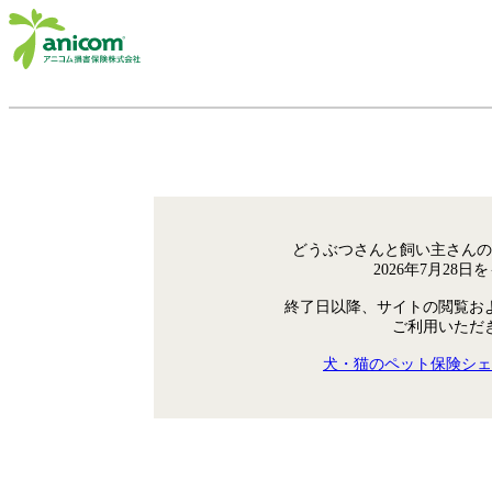
どうぶつさんと飼い主さんの
2026年7月28
終了日以降、サイトの閲覧お
ご利用いただ
犬・猫のペット保険シェ