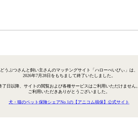
どうぶつさんと飼い主さんのマッチングサイト「ハローべいびぃ」は、
2026年7月28日をもちまして終了いたしました。
終了日以降、サイトの閲覧および各種サービスはご利用いただけません
ご利用いただきありがとうございました。
犬・猫のペット保険シェアNo.1の【アニコム損保】公式サイト