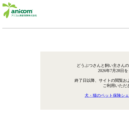
どうぶつさんと飼い主さんの
2026年7月28
終了日以降、サイトの閲覧お
ご利用いただ
犬・猫のペット保険シェ