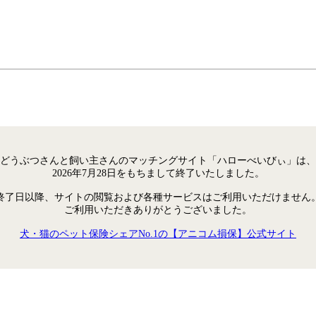
どうぶつさんと飼い主さんのマッチングサイト「ハローべいびぃ」は、
2026年7月28日をもちまして終了いたしました。
終了日以降、サイトの閲覧および各種サービスはご利用いただけません
ご利用いただきありがとうございました。
犬・猫のペット保険シェアNo.1の【アニコム損保】公式サイト