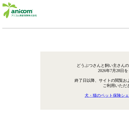
どうぶつさんと飼い主さんの
2026年7月28
終了日以降、サイトの閲覧お
ご利用いただ
犬・猫のペット保険シェ