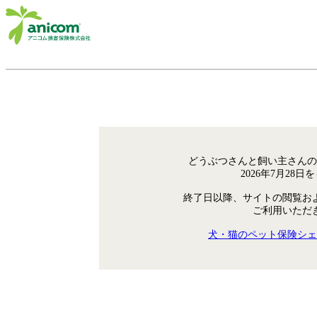
どうぶつさんと飼い主さんの
2026年7月28
終了日以降、サイトの閲覧お
ご利用いただ
犬・猫のペット保険シェ