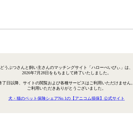
どうぶつさんと飼い主さんのマッチングサイト「ハローべいびぃ」は、
2026年7月28日をもちまして終了いたしました。
終了日以降、サイトの閲覧および各種サービスはご利用いただけません
ご利用いただきありがとうございました。
犬・猫のペット保険シェアNo.1の【アニコム損保】公式サイト