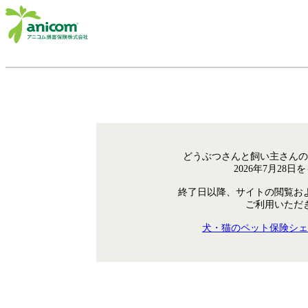
どうぶつさんと飼い主さんの
2026年7月28
終了日以降、サイトの閲覧お
ご利用いただ
犬・猫のペット保険シェ