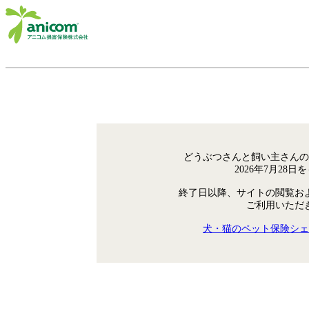
どうぶつさんと飼い主さんの
2026年7月28
終了日以降、サイトの閲覧お
ご利用いただ
犬・猫のペット保険シェ