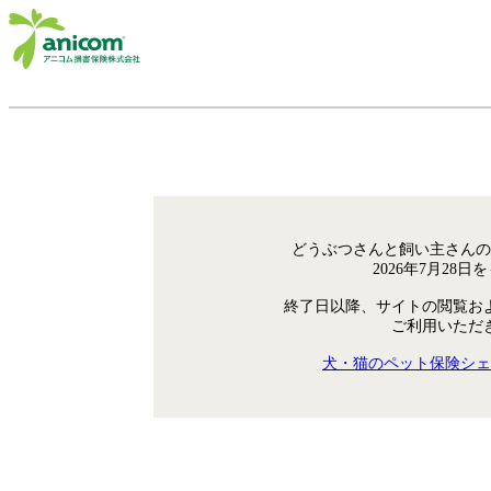
どうぶつさんと飼い主さんの
2026年7月28
終了日以降、サイトの閲覧お
ご利用いただ
犬・猫のペット保険シェ