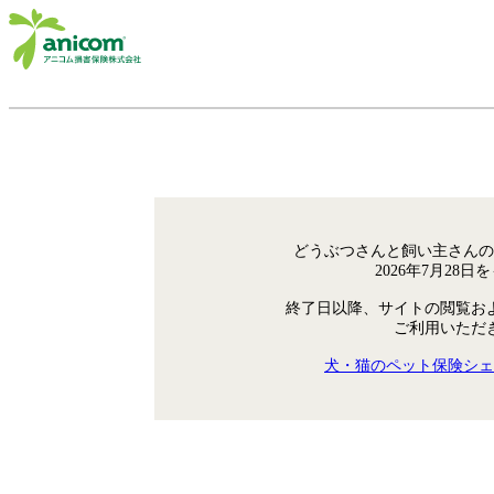
どうぶつさんと飼い主さんの
2026年7月28
終了日以降、サイトの閲覧お
ご利用いただ
犬・猫のペット保険シェ