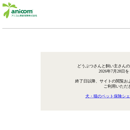
どうぶつさんと飼い主さんの
2026年7月28
終了日以降、サイトの閲覧お
ご利用いただ
犬・猫のペット保険シェ