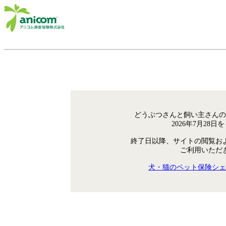
どうぶつさんと飼い主さんの
2026年7月28
終了日以降、サイトの閲覧お
ご利用いただ
犬・猫のペット保険シェ