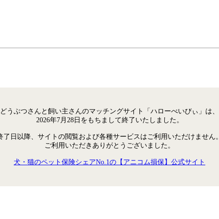
どうぶつさんと飼い主さんのマッチングサイト「ハローべいびぃ」は、
2026年7月28日をもちまして終了いたしました。
終了日以降、サイトの閲覧および各種サービスはご利用いただけません
ご利用いただきありがとうございました。
犬・猫のペット保険シェアNo.1の【アニコム損保】公式サイト