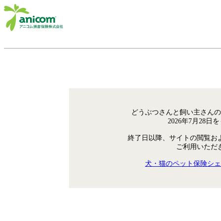
どうぶつさんと飼い主さんの
2026年7月28
終了日以降、サイトの閲覧お
ご利用いただ
犬・猫のペット保険シェ