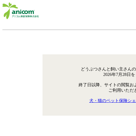
どうぶつさんと飼い主さんの
2026年7月28
終了日以降、サイトの閲覧お
ご利用いただ
犬・猫のペット保険シェ