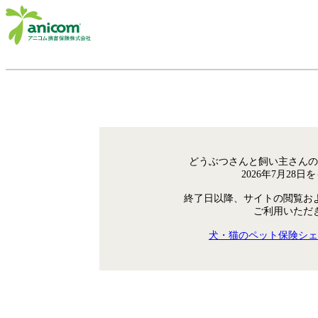
どうぶつさんと飼い主さんの
2026年7月28
終了日以降、サイトの閲覧お
ご利用いただ
犬・猫のペット保険シェ