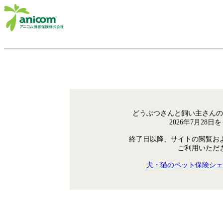
どうぶつさんと飼い主さんの
2026年7月28
終了日以降、サイトの閲覧お
ご利用いただ
犬・猫のペット保険シェ