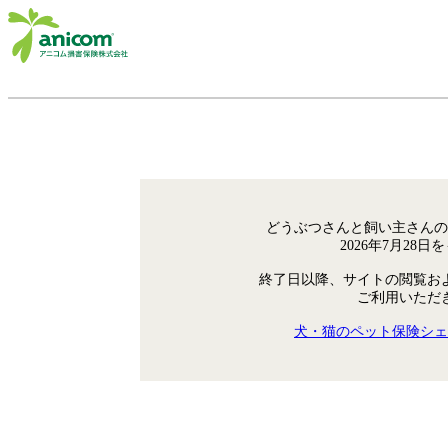
どうぶつさんと飼い主さんの
2026年7月28
終了日以降、サイトの閲覧お
ご利用いただ
犬・猫のペット保険シェ