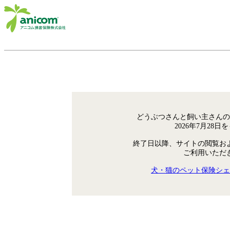
どうぶつさんと飼い主さんの
2026年7月28
終了日以降、サイトの閲覧お
ご利用いただ
犬・猫のペット保険シェ