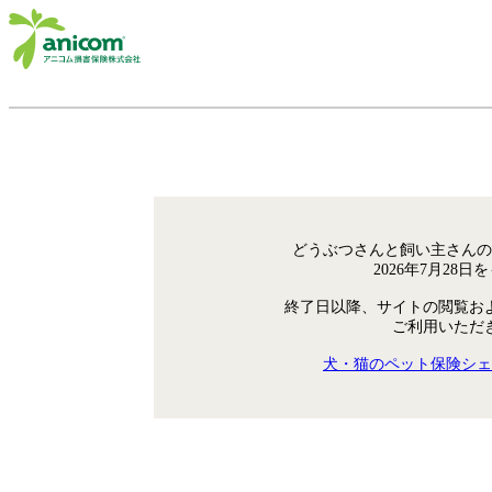
どうぶつさんと飼い主さんの
2026年7月28
終了日以降、サイトの閲覧お
ご利用いただ
犬・猫のペット保険シェ