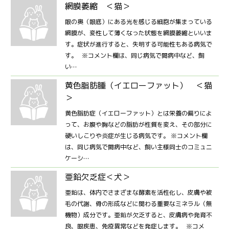
網膜萎縮 ＜猫＞
眼の奥（眼底）にある光を感じる細胞が集まっている
網膜が、変性して薄くなった状態を網膜萎縮といいま
す。症状が進行すると、失明する可能性もある病気で
す。 ※コメント欄は、同じ病気で闘病中など、飼
い…
黄色脂肪腫（イエローファット） ＜猫
＞
黄色脂肪症（イエローファット）とは栄養の偏りによ
って、お腹や胸などの脂肪が性質を変え、その部分に
硬いしこりや炎症が生じる病気です。 ※コメント欄
は、同じ病気で闘病中など、飼い主様同士のコミュニ
ケーシ…
亜鉛欠乏症＜犬＞
亜鉛は、体内でさまざまな酵素を活性化し、皮膚や被
毛の代謝、骨の形成などに関わる重要なミネラル（無
機物）成分です。亜鉛が欠乏すると、皮膚病や発育不
良、眼疾患、免疫異常などを発症します。 ※コメ