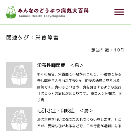
メ
dehaze
イ
ン
コ
関連タグ：栄養障害
ン
テ
該当件数：10件
ン
栄養性脚弱症 ＜鳥＞
ツ
に
多くの場合、栄養面で不足があったり、不適切である
差し餌を与えられた生後2ヵ月前後の幼鳥に見られる
移
病気です。脚のふらつきや、脚を引きずるような跛行
動
（はこう）の症状が起こります。 ※コメント欄は、同
じ病…
毛引き症・自咬症 ＜鳥＞
鳥は羽をきれいに保つため毛づくろいをします。とこ
ろが、異常な羽があるなどで、この行動が過剰になる