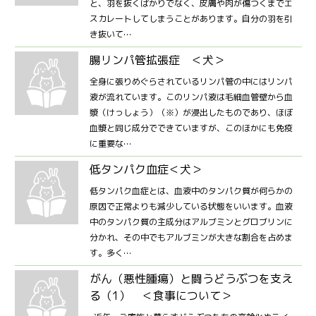
と、羽を抜くばかりでなく、皮膚や肉が傷つくまでエ
スカレートしてしまうことがあります。自分の羽を引
き抜いて…
腸リンパ管拡張症 ＜犬＞
全身に張りめぐらされているリンパ管の中にはリンパ
液が流れています。このリンパ液は毛細血管壁から血
漿（けっしょう）（※）が浸出したものであり、ほぼ
血漿と同じ成分でできていますが、このほかにも免疫
に重要な…
低タンパク血症＜犬＞
低タンパク血症とは、血液中のタンパク質が何らかの
原因で正常よりも減少している状態をいいます。血液
中のタンパク質の主成分はアルブミンとグロブリンに
分かれ、その中でもアルブミンが大きな割合を占めま
す。多く…
がん（悪性腫瘍）と闘うどうぶつを支え
る（1） ＜食事について＞