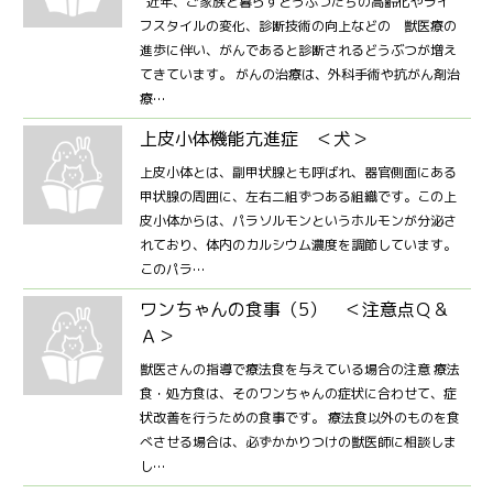
近年、ご家族と暮らすどうぶつたちの高齢化やライ
フスタイルの変化、診断技術の向上などの 獣医療の
進歩に伴い、がんであると診断されるどうぶつが増え
てきています。 がんの治療は、外科手術や抗がん剤治
療…
上皮小体機能亢進症 ＜犬＞
上皮小体とは、副甲状腺とも呼ばれ、器官側面にある
甲状腺の周囲に、左右二組ずつある組織です。この上
皮小体からは、パラソルモンというホルモンが分泌さ
れており、体内のカルシウム濃度を調節しています。
このパラ…
ワンちゃんの食事（5） ＜注意点Ｑ＆
Ａ＞
獣医さんの指導で療法食を与えている場合の注意 療法
食・処方食は、そのワンちゃんの症状に合わせて、症
状改善を行うための食事です。 療法食以外のものを食
べさせる場合は、必ずかかりつけの獣医師に相談しま
し…