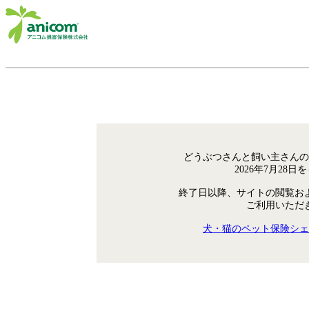
どうぶつさんと飼い主さんの
2026年7月28
終了日以降、サイトの閲覧お
ご利用いただ
犬・猫のペット保険シェ