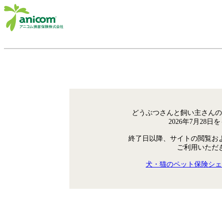
どうぶつさんと飼い主さんの
2026年7月28
終了日以降、サイトの閲覧お
ご利用いただ
犬・猫のペット保険シェ