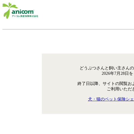
どうぶつさんと飼い主さんの
2026年7月28
終了日以降、サイトの閲覧お
ご利用いただ
犬・猫のペット保険シェ