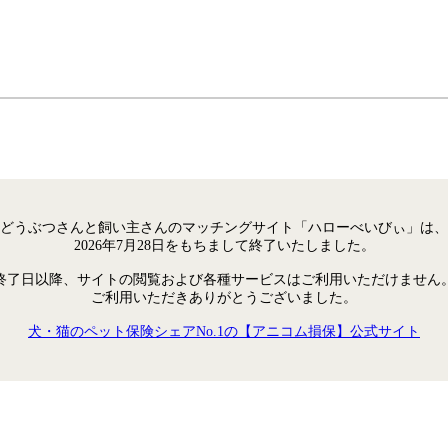
どうぶつさんと飼い主さんのマッチングサイト「ハローべいびぃ」は、
2026年7月28日をもちまして終了いたしました。
終了日以降、サイトの閲覧および各種サービスはご利用いただけません
ご利用いただきありがとうございました。
犬・猫のペット保険シェアNo.1の【アニコム損保】公式サイト