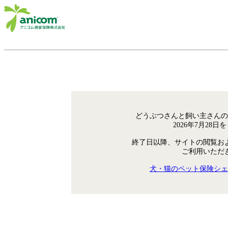
どうぶつさんと飼い主さんの
2026年7月28
終了日以降、サイトの閲覧お
ご利用いただ
犬・猫のペット保険シェ