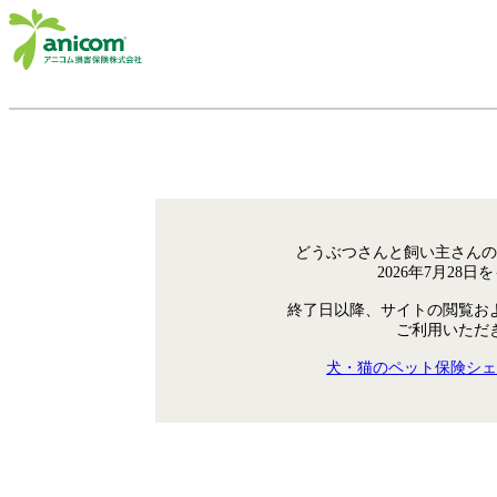
どうぶつさんと飼い主さんの
2026年7月28
終了日以降、サイトの閲覧お
ご利用いただ
犬・猫のペット保険シェ