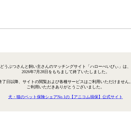
どうぶつさんと飼い主さんのマッチングサイト「ハローべいびぃ」は、
2026年7月28日をもちまして終了いたしました。
終了日以降、サイトの閲覧および各種サービスはご利用いただけません
ご利用いただきありがとうございました。
犬・猫のペット保険シェアNo.1の【アニコム損保】公式サイト