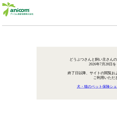
どうぶつさんと飼い主さんの
2026年7月28
終了日以降、サイトの閲覧お
ご利用いただ
犬・猫のペット保険シェ