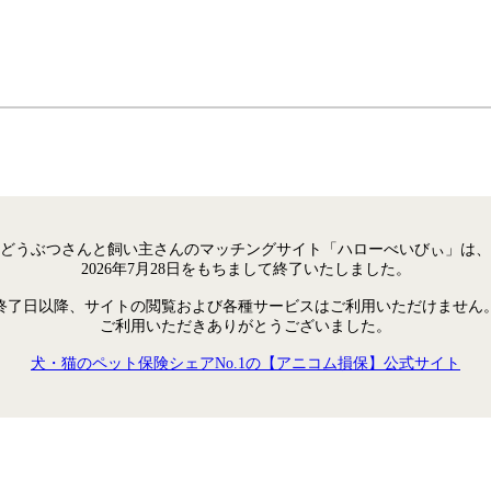
どうぶつさんと飼い主さんのマッチングサイト「ハローべいびぃ」は、
2026年7月28日をもちまして終了いたしました。
終了日以降、サイトの閲覧および各種サービスはご利用いただけません
ご利用いただきありがとうございました。
犬・猫のペット保険シェアNo.1の【アニコム損保】公式サイト